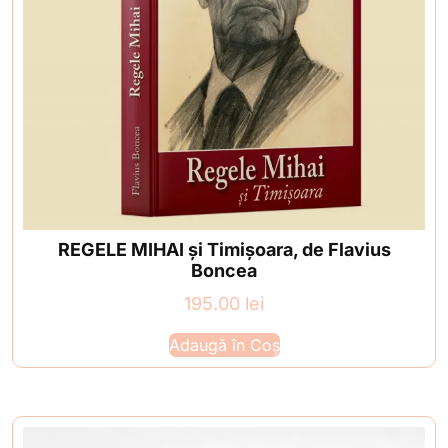
REGELE MIHAI și Timișoara, de Flavius
Boncea
195.00
lei
Adaugă în Coș