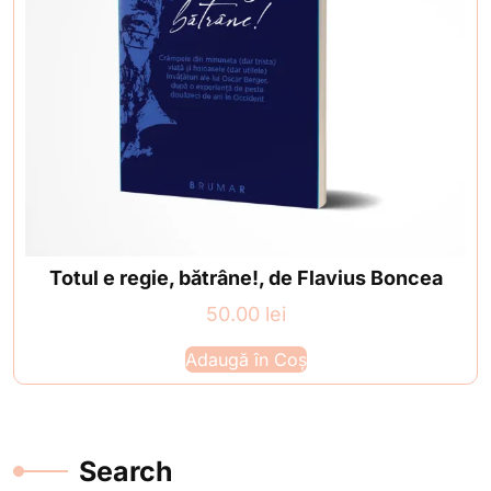
Totul e regie, bătrâne!, de Flavius Boncea
50.00
lei
Adaugă în Coș
Search