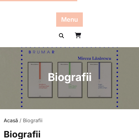
Skip
to
content
Menu
Biografii
Acasă
/ Biografii
Biografii