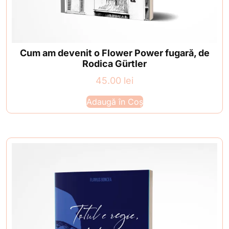
Cum am devenit o Flower Power fugară, de
Rodica Gürtler
45.00
lei
Adaugă în Coș