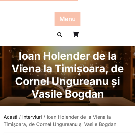
Skip
to
content
Menu
Ioan Holender de la
Viena la Timișoara, de
Cornel Ungureanu și
Vasile Bogdan
Acasă
/
Interviuri
/ Ioan Holender de la Viena la
Timișoara, de Cornel Ungureanu și Vasile Bogdan