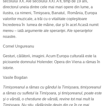
secolului XX. Ale secolului XXI. A fi, timp de 19 ani,
Bogdan
directorul uneia dintre cele mai mari opere din lume, a
ilustra, ca nimeni, Timişoara, Banatul,
România, Europa
valorilor muzicale, a trăi cu o vitalitate copleşitoare
încrederea în
lumea de mâine, dar şi în acel Acasă numit
mereu – iată argumente ale speranţei. Ale speranţelor
noastre.
Cornel Ungureanu
Gesturi, călătorii, imagini. Acum Europa culturală este la
picioarele domnului Holender. Opera din Viena a rămas în
istorie.
Vasile Bogdan
Timişoreanul a rămas cu gândul la Timişoara, timişoreanul
a rămas cu sufletul la Timişoara, şi timişoreanul, poate este
şi o vârstă, o chestiune de vârstă, revine tot mai mult la
Timişoara. Nu ştiu, rădăcinile devin din ce în ce mai