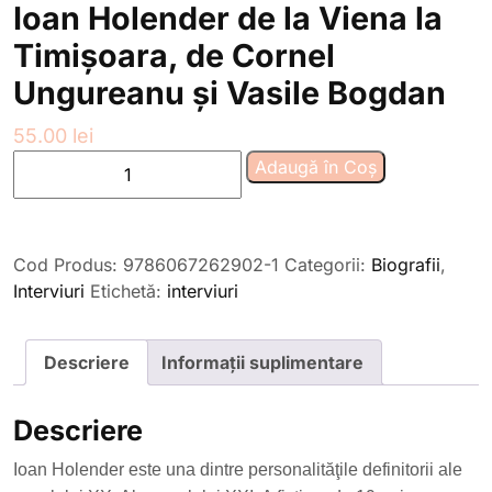
Ioan Holender de la Viena la
Timișoara, de Cornel
Ungureanu și Vasile Bogdan
55.00
lei
Cantitate
Adaugă în Coș
Ioan
Holender
de
Cod Produs:
9786067262902-1
Categorii:
Biografii
,
la
Interviuri
Etichetă:
interviuri
Viena
la
Timișoara,
Descriere
Informații suplimentare
de
Cornel
Descriere
Ungureanu
și
Ioan Holender este una dintre personalităţile definitorii ale
Vasile