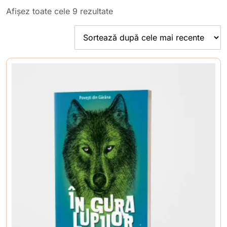
Sortat
Afișez toate cele 9 rezultate
după
cele
mai
recente