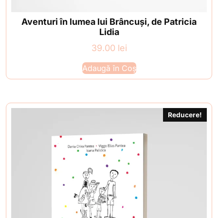
Aventuri în lumea lui Brâncuși, de Patricia
Lidia
39.00
lei
Adaugă în Coș
Reducere!