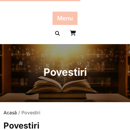
Skip
to
content
Menu
Povestiri
Acasă
/ Povestiri
Povestiri