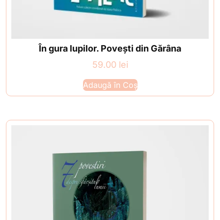
În gura lupilor. Povești din Gărâna
59.00
lei
Adaugă în Coș