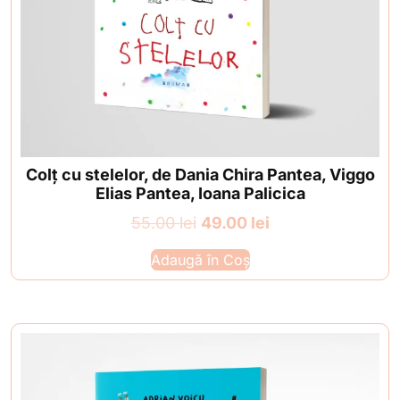
Colț cu stelelor, de Dania Chira Pantea, Viggo
Elias Pantea, Ioana Palicica
Prețul
Prețul
55.00
lei
49.00
lei
inițial
curent
Adaugă în Coș
a
este:
fost:
49.00 lei.
55.00 lei.