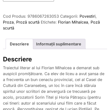
Povestiri
despre
Cod Produs:
9786067263053
Categorii:
Povestiri
,
sfârșitul
Proza
,
Proză scurtă
Etichete:
Florian Mihalcea
,
Poză
lumii,
scurtă
de
Florian
Mihalcea
Descriere
Informații suplimentare
Descriere
Traiectul literar al lui Florian Mihalcea a demarat sub
auspicii promițătoare. Ca elev de liceu a avut șansa de
a frecventa un bun cenaclu provincial, cel al Casei de
Cultură din Caransebeș, un loc în care încă stăruia
spiritul unor scriitori de anvergură ce trecuseră pe
acolo, prozatorii Sorin Titel și Horia Pătrașcu (pentru
cei tineri: autor al scenariului unui film care a făcut
epocă,
Reconstituirea,
regizat de Lucian Pintilie). Pe