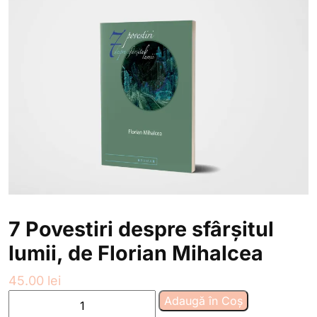
7 Povestiri despre sfârșitul
lumii, de Florian Mihalcea
45.00
lei
Cantitate
Adaugă în Coș
7