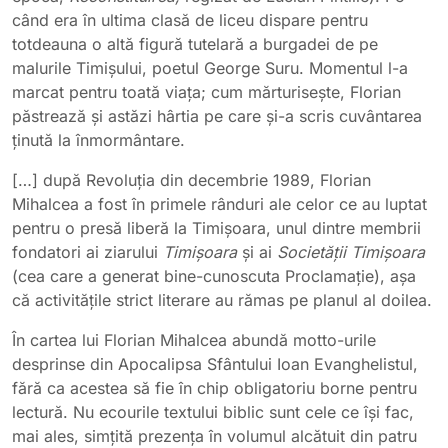
când era în ultima clasă de liceu dispare pentru
totdeauna o altă figură tutelară a burgadei de pe
malurile Timișului, poetul George Suru. Momentul l-a
marcat pentru toată viața; cum mărturisește, Florian
păstrează și astăzi hârtia pe care și-a scris cuvântarea
ținută la înmormântare.
[…] după Revoluția din decembrie 1989, Florian
Mihalcea a fost în primele rânduri ale celor ce au luptat
pentru o presă liberă la Timișoara, unul dintre membrii
fondatori ai ziarului
Timișoara
și ai
Societății Timișoara
(cea care a generat bine-cunoscuta Proclamație), așa
că activitățile strict literare au rămas pe planul al doilea.
În cartea lui Florian Mihalcea abundă motto-urile
desprinse din Apocalipsa Sfântului Ioan Evanghelistul,
fără ca acestea să fie în chip obligatoriu borne pentru
lectură. Nu ecourile textului biblic sunt cele ce își fac,
mai ales, simțită prezența în volumul alcătuit din patru