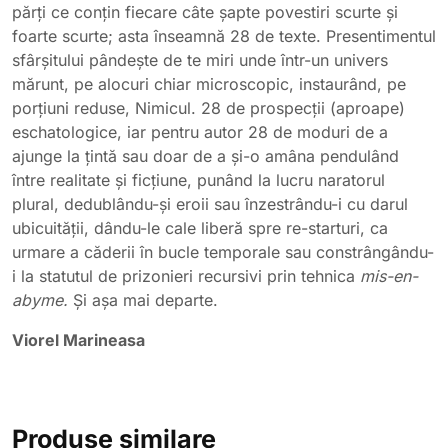
părți ce conțin fiecare câte șapte povestiri scurte și
foarte scurte; asta înseamnă 28 de texte. Presentimentul
sfârșitului pândește de te miri unde într-un univers
mărunt, pe alocuri chiar microscopic, instaurând, pe
porțiuni reduse, Nimicul. 28 de prospecții (aproape)
eschatologice, iar pentru autor 28 de moduri de a
ajunge la țintă sau doar de a și-o amâna pendulând
între realitate și ficțiune, punând la lucru naratorul
plural, dedublându-și eroii sau înzestrându-i cu darul
ubicuității, dându-le cale liberă spre re-starturi, ca
urmare a căderii în bucle temporale sau constrângându-
i la statutul de prizonieri recursivi prin tehnica
mis-en-
abyme.
Și așa mai departe.
Viorel Marineasa
Produse similare