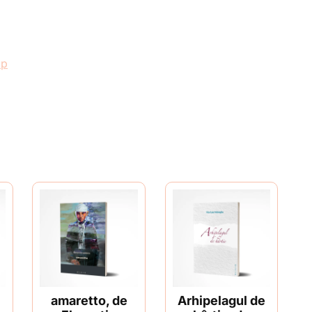
1p
amaretto, de
Arhipelagul de