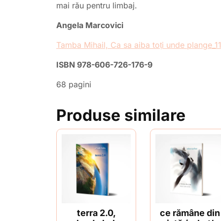
mai rău pentru limbaj.
Angela Marcovici
Tamba Mihail, Ca sa aiba toți unde plange_1
ISBN 978-606-726-176-9
68 pagini
Produse similare
terra 2.0,
ce rămâne din