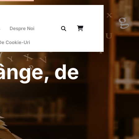
ș
Despre Noi
 De Cookie-Uri
lânge, de