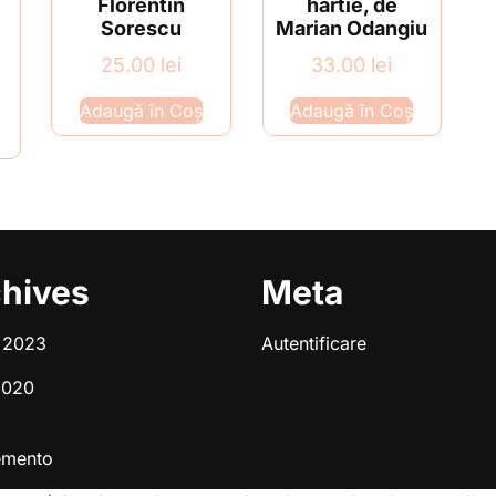
Florentin
hârtie, de
Sorescu
Marian Odangiu
25.00
lei
33.00
lei
Adaugă în Coș
Adaugă în Coș
hives
Meta
e 2023
Autentificare
2020
emento