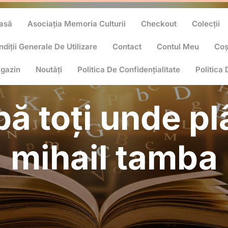
asă
Asociația Memoria Culturii
Checkout
Colecții
diții Generale De Utilizare
Contact
Contul Meu
Co
gazin
Noutăți
Politica De Confidențialitate
Politica
bă toți unde p
mihail tamba