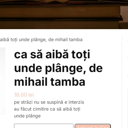
aibă toți unde plânge, de mihail tamba
ca să aibă toți
unde plânge, de
mihail tamba
18.00
lei
pe străzi nu se suspină e interzis
au făcut cimitire ca să aibă toți
unde plânge
Cantitate