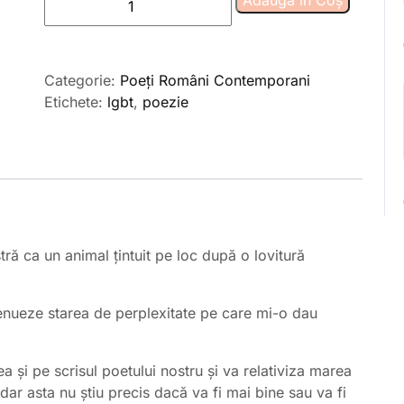
Adaugă în Coș
ca
să
aibă
Categorie:
Poeți Români Contemporani
toți
Etichete:
lgbt
,
poezie
unde
plânge,
de
mihail
tamba
ră ca un animal țintuit pe loc după o lovitură
tenueze starea de perplexitate pe care mi-o dau
a și pe scrisul poetului nostru și va relativiza marea
, dar asta nu știu precis dacă va fi mai bine sau va fi