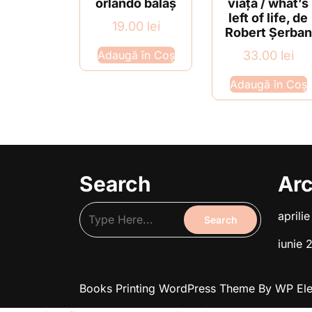
orlando balaș
viață / what’s
left of life, de
19.00
lei
Robert Șerban
Adaugă în Coș
33.00
lei
Adaugă în Coș
Search
Arc
aprili
iunie 
Books Printing WordPress Theme
By WP El