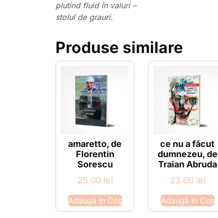
plutind fluid în valuri –
stolul de grauri.
Produse similare
amaretto, de
ce nu a făcut
Florentin
dumnezeu, de
Sorescu
Traian Abruda
25.00
lei
23.00
lei
Adaugă în Coș
Adaugă în Coș