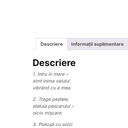
Descriere
Informații suplimentare
Descriere
1. Intru în mare –
simt inima valului
vibrând cu a mea.
2. Trage peştele;
statuia pescarului –
nicio mişcare.
3. Platoşă cu solzi