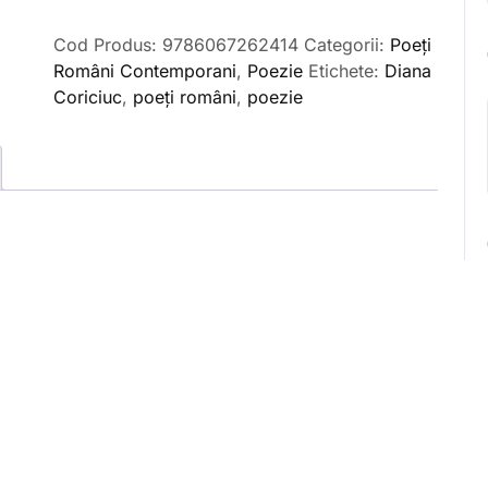
să
Cod Produs:
9786067262414
Categorii:
Poeți
zâmbesc...,
Români Contemporani
,
Poezie
Etichete:
Diana
de
Coriciuc
,
poeți români
,
poezie
Diana
Coriciuc