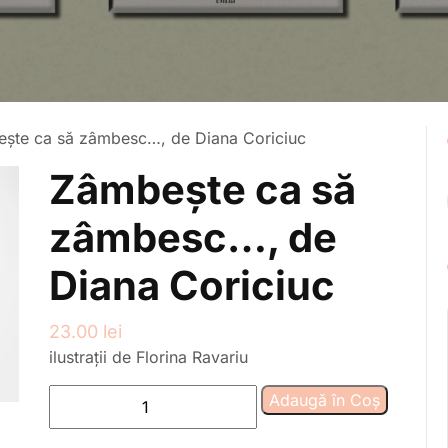
ște ca să zâmbesc…, de Diana Coriciuc
Zâmbește ca să
zâmbesc…, de
Diana Coriciuc
23.00
lei
ilustrații de Florina Ravariu
Cantitate
Adaugă în Coș
Zâmbește
ca