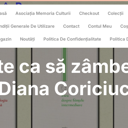
asă
Asociația Memoria Culturii
Checkout
Colecții
diții Generale De Utilizare
Contact
Contul Meu
Co
gazin
Noutăți
Politica De Confidențialitate
Politica
e ca să zâmb
Diana Coriciu