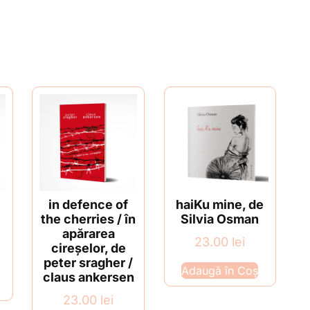
in defence of
haiKu mine, de
the cherries / în
Silvia Osman
apărarea
23.00
lei
cireșelor, de
peter sragher /
Adaugă în Coș
claus ankersen
23.00
lei