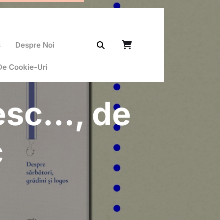
ș
Despre Noi
 De Cookie-Uri
esc…, de
c