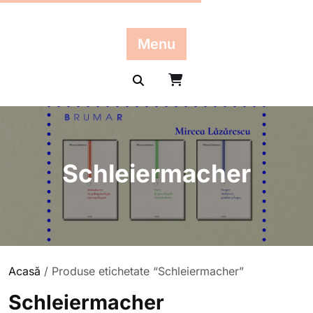
Skip
to
content
Menu
Schleiermacher
Acasă
/ Produse etichetate “Schleiermacher”
Schleiermacher