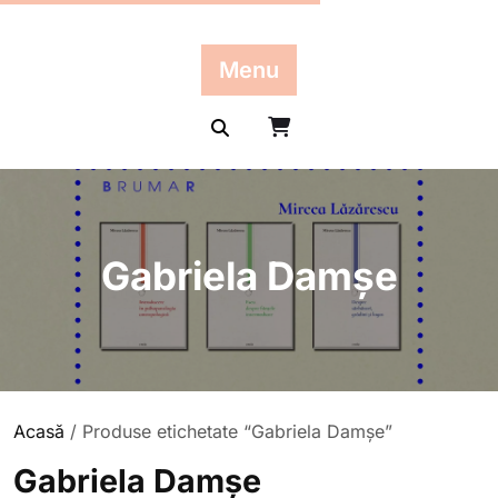
Skip
to
content
Menu
Gabriela Damșe
Acasă
/ Produse etichetate “Gabriela Damșe”
Gabriela Damșe