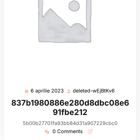
6 aprilie 2023
deleted-wEjBtKv6
6
deleted-
aprilie
wEjBtKv6
837b1980886e280d8dbc08e6
2023
91fbe212
5b00b27701fa93bb84d31a907229cbc0
0 Comments