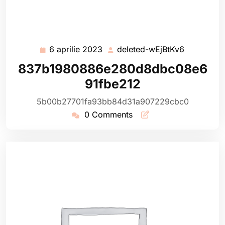
6 aprilie 2023
deleted-wEjBtKv6
6
deleted-
aprilie
wEjBtKv6
837b1980886e280d8dbc08e6
2023
91fbe212
5b00b27701fa93bb84d31a907229cbc0
0 Comments