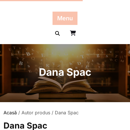
Skip
to
content
Menu
Dana Spac
Acasă
/ Autor produs / Dana Spac
Dana Spac