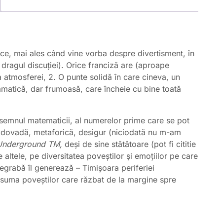
vede,
(coord.
Cristian
Vicol)
ice, mai ales când vine vorba despre divertisment, în
e dragul discuției). Orice franciză are (aproape
i a atmosferei, 2. O punte solidă în care cineva, un
amatică, dar frumoasă, care încheie cu bine toată
b semnul matematicii, al numerelor prime care se pot
 o dovadă, metaforică, desigur (niciodată nu m-am
Underground TM,
deși de sine stătătoare (pot fi cititie
e altele, pe diversitatea poveștilor și emoțiilor pe care
grabă îl generează – Timișoara periferiei
e suma poveștilor care răzbat de la margine spre