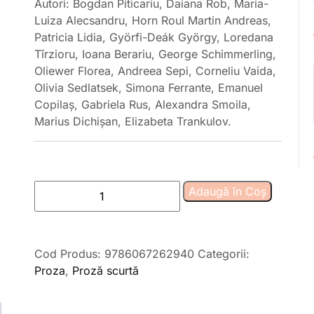
Autori: Bogdan Piticariu, Daiana Rob, Maria-
Luiza Alecsandru, Horn Roul Martin Andreas,
Patricia Lidia, Györfi-Deák György, Loredana
Tîrzioru, Ioana Berariu, George Schimmerling,
Oliewer Florea, Andreea Sepi, Corneliu Vaida,
Olivia Sedlatsek, Simona Ferrante, Emanuel
Copilaș, Gabriela Rus, Alexandra Smoila,
Marius Dichișan, Elizabeta Trankulov.
Cantitate
Adaugă în Coș
Underground
3
TM.
Cod Produs:
9786067262940
Categorii:
Orașul
Proza
,
Proză scurtă
care
nu
se