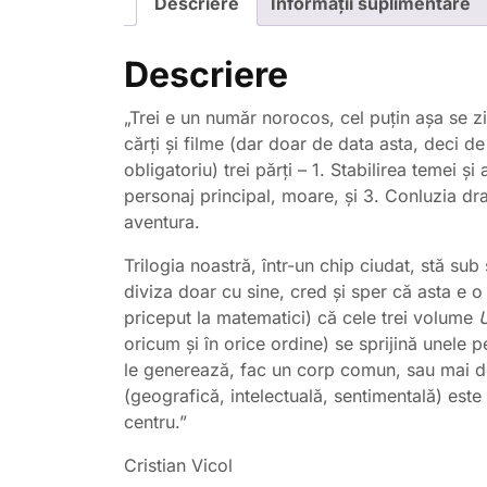
Descriere
Informații suplimentare
Descriere
„Trei e un număr norocos, cel puțin așa se z
cărți și filme (dar doar de data asta, deci d
obligatoriu) trei părți – 1. Stabilirea temei ș
personaj principal, moare, și 3. Conluzia dr
aventura.
Trilogia noastră, într-un chip ciudat, stă su
diviza doar cu sine, cred și sper că asta e
priceput la matematici) că cele trei volume
oricum și în orice ordine) se sprijină unele p
le generează, fac un corp comun, sau mai de
(geografică, intelectuală, sentimentală) est
centru.
”
Cristian Vicol