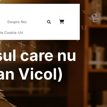
ș
Despre Noi
 De Cookie-Uri
ul care nu
an Vicol)