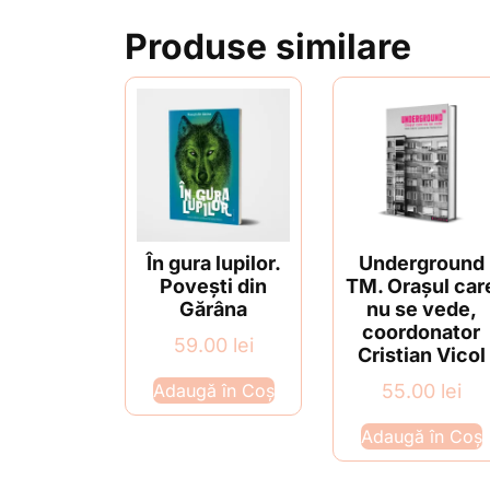
Produse similare
În gura lupilor.
Underground
Povești din
TM. Orașul car
Gărâna
nu se vede,
coordonator
59.00
lei
Cristian Vicol
Adaugă în Coș
55.00
lei
Adaugă în Coș