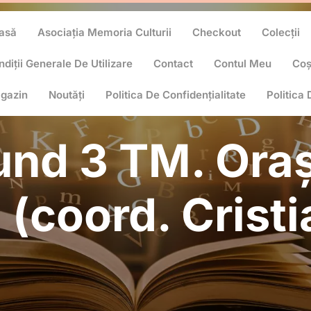
asă
Asociația Memoria Culturii
Checkout
Colecții
diții Generale De Utilizare
Contact
Contul Meu
Co
gazin
Noutăți
Politica De Confidențialitate
Politica
nd 3 TM. Oraș
 (coord. Cristi