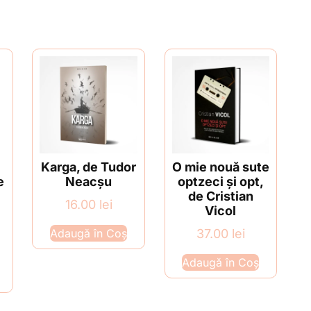
Karga, de Tudor
O mie nouă sute
e
Neacșu
optzeci și opt,
de Cristian
16.00
lei
Vicol
Adaugă în Coș
37.00
lei
Adaugă în Coș