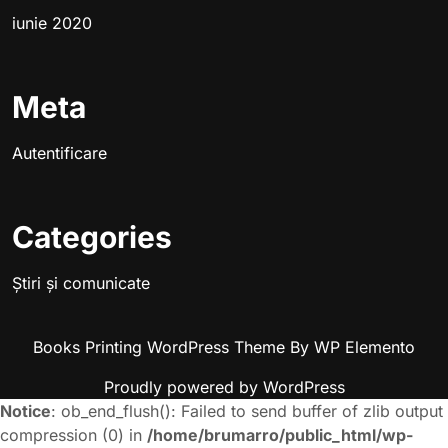
iunie 2020
Meta
Autentificare
Categories
Știri și comunicate
Books Printing WordPress Theme
By WP Elemento
Proudly powered by WordPress
Notice
: ob_end_flush(): Failed to send buffer of zlib output
compression (0) in
/home/brumarro/public_html/wp-