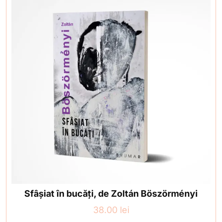
Sfâșiat în bucăți, de Zoltán Böszörményi
38.00
lei