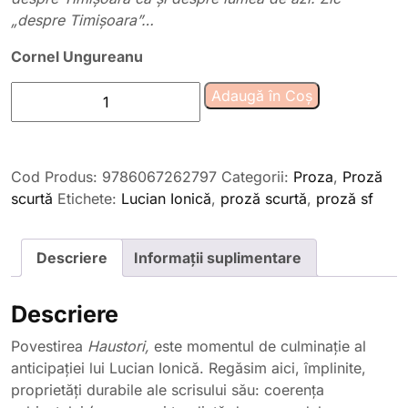
„despre Timişoara”…
Cornel Ungureanu
Cantitate
Adaugă în Coș
Dincolo
de
albastrul
Cod Produs:
9786067262797
Categorii:
Proza
,
Proză
cerului,
scurtă
Etichete:
Lucian Ionică
,
proză scurtă
,
proză sf
de
Lucian
Ionică
Descriere
Informații suplimentare
Descriere
Povestirea
Haustori,
este momentul de culminație al
anticipației lui Lucian Ionică. Regăsim aici, împlinite,
proprietăți durabile ale scrisului său: coerența