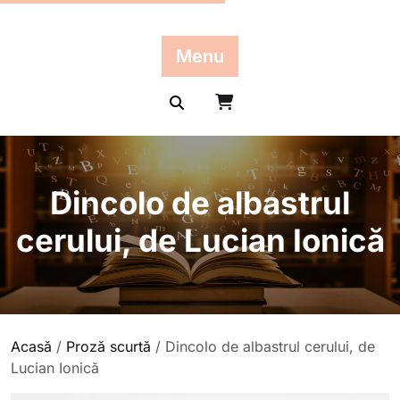
Skip
to
content
Menu
Dincolo de albastrul
cerului, de Lucian Ionică
Acasă
/
Proză scurtă
/ Dincolo de albastrul cerului, de
Lucian Ionică