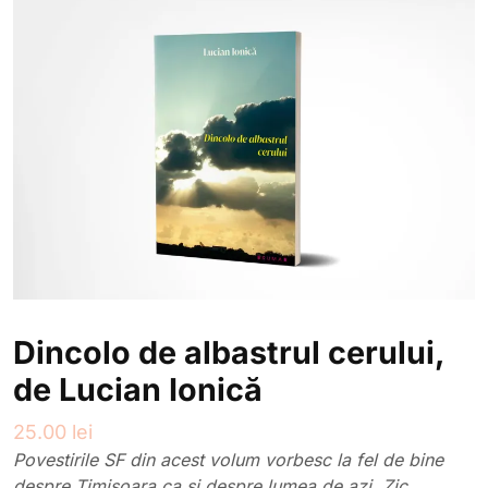
Dincolo de albastrul cerului,
de Lucian Ionică
25.00
lei
Povestirile SF din acest volum vorbesc la fel de bine
despre Timişoara ca şi despre lumea de azi. Zic