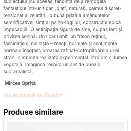
subiectului (cu aceeași tendință de a remodela
fantasticul într-un tipar „plat”, natural), calmul discret-
tensionat al relatării, o bună priză a amănuntelor
semnificative, simț al psiho-logiilor, construcție epică
impecabilă. O anticipație sigură de sine, cu pas lent și
privirea senină. Un licăr uimit, un frison reținut,
fascinație și neliniște – reacții normale și sentimente
normale însoțesc oroarea rafinat-cotropitoare a unei
stranii simbioze realizate experimental între om și lumea
vegetală. Imaginea respiră un aer de poezie
suprarealistă.
Mircea Opriță
citește povestirea
Haustori
Produse similare