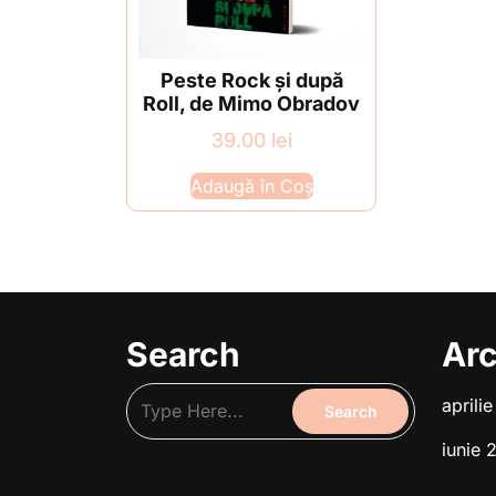
Peste Rock și după
Roll, de Mimo Obradov
39.00
lei
Adaugă în Coș
Search
Arc
aprili
iunie 