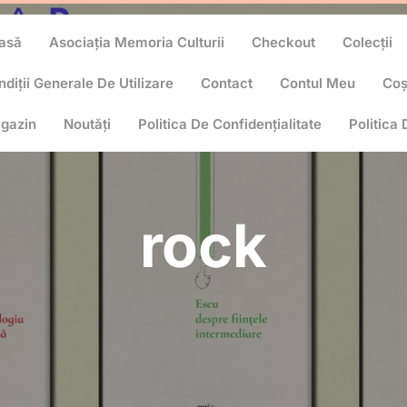
asă
Asociația Memoria Culturii
Checkout
Colecții
diții Generale De Utilizare
Contact
Contul Meu
Co
gazin
Noutăți
Politica De Confidențialitate
Politica
rock