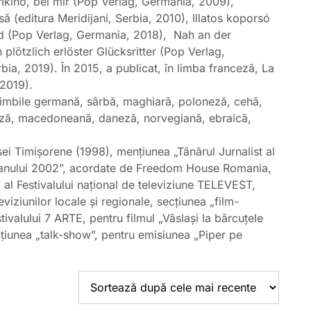
imkino, bei mir (Pop Verlag, Germania, 2009),
 (editura Meridijani, Serbia, 2010), Illatos koporsó
od (Pop Verlag, Germania, 2018), Nah an der
 plötzlich erlöster Glücksritter (Pop Verlag,
ia, 2019). În 2015, a publicat, în limba franceză, La
 2019).
în limbile germană, sârbă, maghiară, poloneză, cehă,
deză, macedoneană, daneză, norvegiană, ebraică,
esei Timișorene (1998), mențiunea „Tânărul Jurnalist al
al anului 2002”, acordate de Freedom House Romania,
 al Festivalului național de televiziune TELEVEST,
eviziunilor locale și regionale, secțiunea „film-
tivalului 7 ARTE, pentru filmul „Vâslași la bărcuțele
țiunea „talk-show”, pentru emisiunea „Piper pe