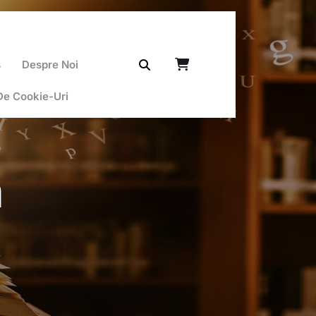
ș
Despre Noi
 De Cookie-Uri
n