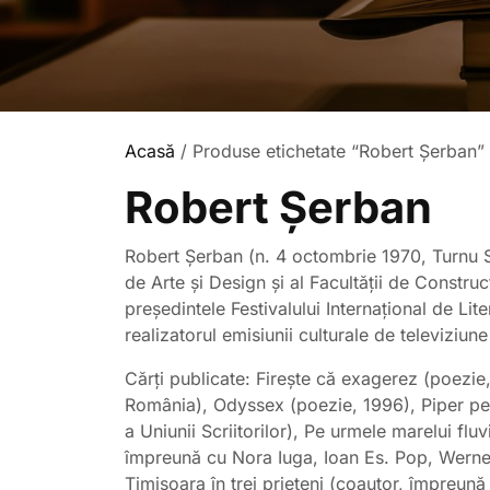
Acasă
/ Produse etichetate “Robert Șerban”
Robert Șerban
Robert Şerban (n. 4 octombrie 1970, Turnu Seve
de Arte şi Design şi al Facultăţii de Construc
președintele Festivalului Internațional de Lit
realizatorul emisiunii culturale de televiziu
Cărți publicate: Fireşte că exagerez (poezie,
România), Odyssex (poezie, 1996), Piper pe li
a Uniunii Scriitorilor), Pe urmele marelui f
împreună cu Nora Iuga, Ioan Es. Pop, Werner
Timişoara în trei prieteni (coautor, împreun