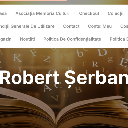
asă
Asociația Memoria Culturii
Checkout
Colecții
diții Generale De Utilizare
Contact
Contul Meu
Co
gazin
Noutăți
Politica De Confidențialitate
Politica
Robert Șerba