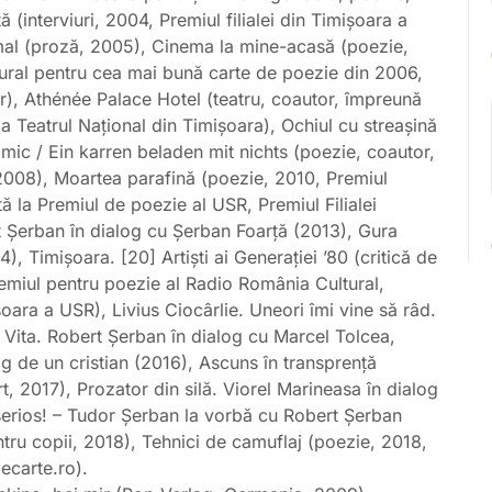
 (interviuri, 2004, Premiul filialei din Timişoara a
zumal (proză, 2005), Cinema la mine-acasă (poezie,
tural pentru cea mai bună carte de poezie din 2006,
lor), Athénée Palace Hotel (teatru, coautor, împreună
a Teatrul Naţional din Timişoara), Ochiul cu streaşină
imic / Ein karren beladen mit nichts (poezie, coautor,
2008), Moartea parafină (poezie, 2010, Premiul
ă la Premiul de poezie al USR, Premiul Filialei
t Şerban în dialog cu Şerban Foarţă (2013), Gura
, Timișoara. [20] Artiști ai Generației ’80 (critică de
Premiul pentru poezie al Radio România Cultural,
șoara a USR), Livius Ciocârlie. Uneori îmi vine să râd.
 Vita. Robert Șerban în dialog cu Marcel Tolcea,
g de un cristian (2016), Ascuns în transprență
t, 2017), Prozator din silă. Viorel Marineasa în dialog
serios! – Tudor Șerban la vorbă cu Robert Șerban
entru copii, 2018), Tehnici de camuflaj (poezie, 2018,
ecarte.ro).