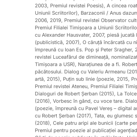
2003, Premiul revistei Poesis), A cincea roată
Uniunii Scriitorilor), Barzaconii / Anus da
2006, 2019, Premiul revistei Observator cul
Premiul Filialei Timişoara a Uniunii Scriitori
cu Alexander Hausvater, 2007, piesă jucată l
(publicistică, 2007), O căruţă încărcată cu n
împreună cu Ioan Es. Pop şi Peter Sragher, 
revistei Luceafărul de dimineaţă, nominalizat
Timişoara a USR), Naraţiunea de a fi. Rober
păcătosului. Dialog cu Valeriu Armeanu (2014)
artă, 2015), Puțin sub linie (poezie, 2015, 
Premiul revistei Ateneu, Premiul Filialei Timi
Dialoguri de Robert Șerban (2015), La Tolce
(2016), Vorbesc în gând, cu voce tare. Dialo
(poezie, împreună cu Pavel Vereș – digital ar
cu Robert Șerban (2017), Tata, eu glumesc 
(2018), Cele patru aripi ale bunicii (carte p
Premiul pentru poezie al publicaţiei agenţiad