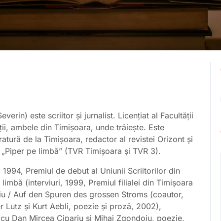
rin) este scriitor și jurnalist. Licenţiat al Facultăţii
ţii, ambele din Timișoara, unde trăiește. Este
eratură de la Timișoara, redactor al revistei Orizont și
ne „Piper pe limbă” (TVR Timișoara și TVR 3).
 1994, Premiul de debut al Uniunii Scriitorilor din
mbă (interviuri, 1999, Premiul filialei din Timişoara
luviu / Auf den Spuren des grossen Stroms (coautor,
 Lutz şi Kurt Aebli, poezie şi proză, 2002),
ă cu Dan Mircea Cipariu şi Mihai Zgondoiu, poezie,