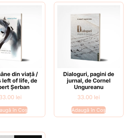
âne din viață /
Dialoguri, pagini de
left of life, de
jurnal, de Cornel
ert Șerban
Ungureanu
33.00
lei
33.00
lei
augă în Coș
Adaugă în Coș