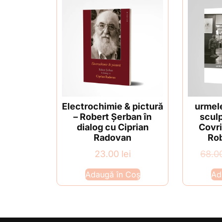
Electrochimie & pictură
urmele
– Robert Șerban în
sculp
dialog cu Ciprian
Covri
Radovan
Rob
23.00
lei
68.0
Adaugă în Coș
Ad