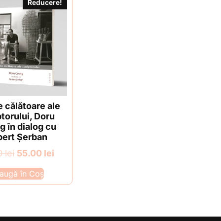
Reducere!
 călătoare ale
torului, Doru
g în dialog cu
ert Șerban
Prețul
Prețul
0
lei
55.00
lei
inițial
curent
augă în Coș
a
este:
fost:
55.00 lei.
68.00 lei.