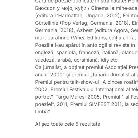
Cărți de poezie publicate în străinătate: He
Биоскоп у мојој куђи / Cinema la mine-acasă
(editura L’Harmattan, Ungaria, 2012), Feint
Gürtellinie (Pop Verlag, Germania, 2018), Ein
Germania, 2018), Azbest (editura Agora, Serb
mort parafinne (Vinea Editions, ediţia a II-a,
Poeziile i-au apărut în antologii și reviste 
engleză, spaniolă, franceză, italiană, olan
suedeză, arabă, ucrainiană, idiș etc.
Ca jurnalist, a obținut premiul Asociației Pr
anului 2000” și premiul „Tânărul Jurnalist 
Premiul pentru talk-show-ul „A cincea roată”
2002, Premiul Festivalului Internațional al tel
portret”, Târgu Mureș, 2005, Premiul 1 al Fes
poeziei”, 2011, Premiul SIMFEST 2011, la sec
limbă”.
Sortat
Afișez toate cele 5 rezultate
după