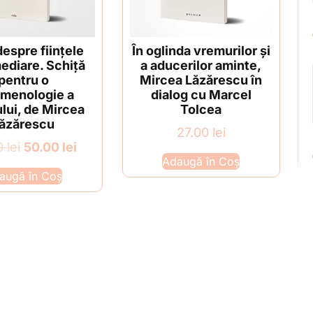
espre ființele
În oglinda vremurilor și
ediare. Schiță
a aducerilor aminte,
pentru o
Mircea Lăzărescu în
menologie a
dialog cu Marcel
lui, de Mircea
Tolcea
ăzărescu
27.00
lei
Prețul
Prețul
0
lei
50.00
lei
Adaugă în Coș
inițial
curent
augă în Coș
a
este:
fost:
50.00 lei.
60.00 lei.