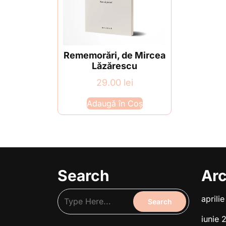
Rememorări, de Mircea
Lăzărescu
29.00
lei
Adaugă în Coș
Search
Arc
aprili
iunie 