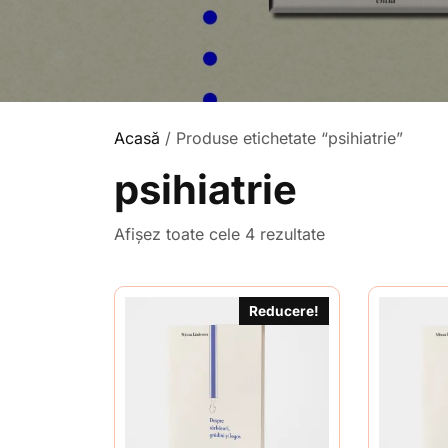
Acasă
/ Produse etichetate “psihiatrie”
psihiatrie
Sortat
Afișez toate cele 4 rezultate
după
cele
mai
Reducere!
recente