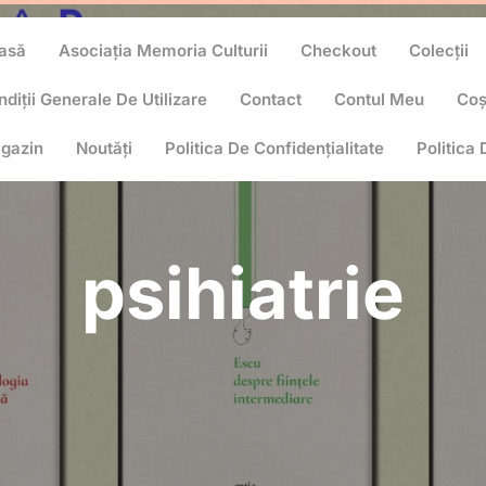
asă
Asociația Memoria Culturii
Checkout
Colecții
diții Generale De Utilizare
Contact
Contul Meu
Co
gazin
Noutăți
Politica De Confidențialitate
Politica
psihiatrie