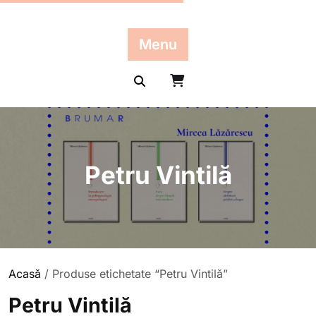
Skip
to
content
Menu
Petru Vintilă
Acasă
/ Produse etichetate “Petru Vintilă”
Petru Vintilă