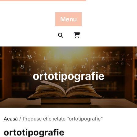
Skip
to
content
Menu
ortotipografie
Acasă
/ Produse etichetate “ortotipografie”
ortotipografie