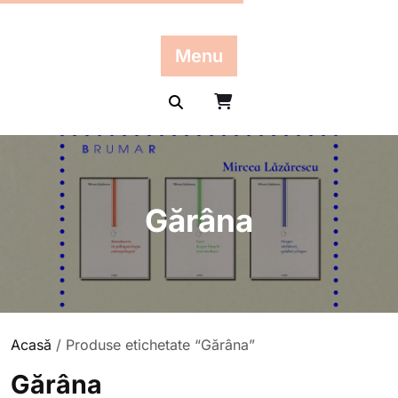
Skip
to
content
Menu
Gărâna
Acasă
/ Produse etichetate “Gărâna”
Gărâna