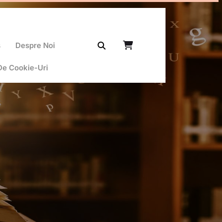
ș
Despre Noi
 De Cookie-Uri