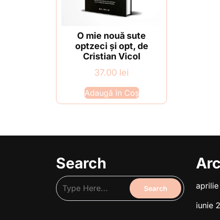
O mie nouă sute
optzeci și opt, de
Cristian Vicol
37.00
lei
Adaugă în Coș
Search
Arc
aprili
iunie 