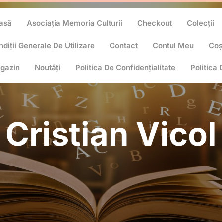
asă
Asociația Memoria Culturii
Checkout
Colecții
diții Generale De Utilizare
Contact
Contul Meu
Co
gazin
Noutăți
Politica De Confidențialitate
Politica
Cristian Vicol