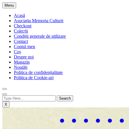
Skip
Menu
to
content
Acasă
Asociația Memoria Culturii
Checkout
Colecții
Condiții generale de utilizare
Contact
Contul meu
Coș
Despre noi
Magazin
Noutăți
Politica de confidențialitate
Politica de Cookie-uri
X