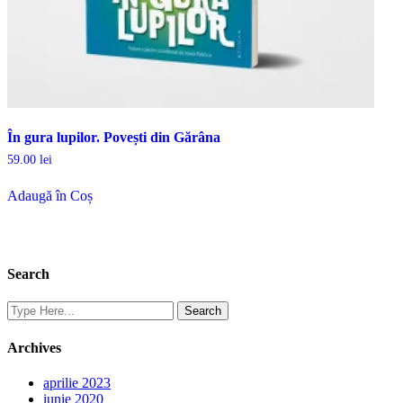
În gura lupilor. Povești din Gărâna
59.00
lei
Adaugă în Coș
Search
Archives
aprilie 2023
iunie 2020