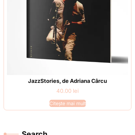
JazzStories, de Adriana Cârcu
40.00
lei
Citește mai mult
Search