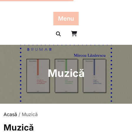
Skip
to
content
Menu
Muzică
Acasă
/ Muzică
Muzică