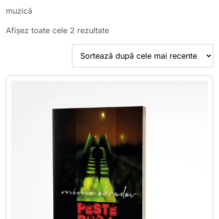
muzică
Sortat
Afișez toate cele 2 rezultate
după
cele
mai
recente