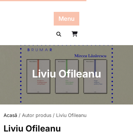
Skip
to
content
Menu
Liviu Ofileanu
Acasă
/ Autor produs / Liviu Ofileanu
Liviu Ofileanu