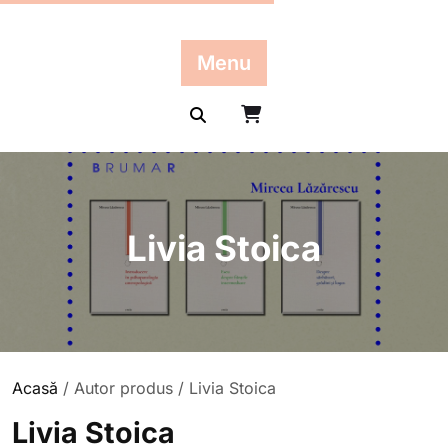
Skip
to
content
Menu
Livia Stoica
Acasă
/ Autor produs / Livia Stoica
Livia Stoica