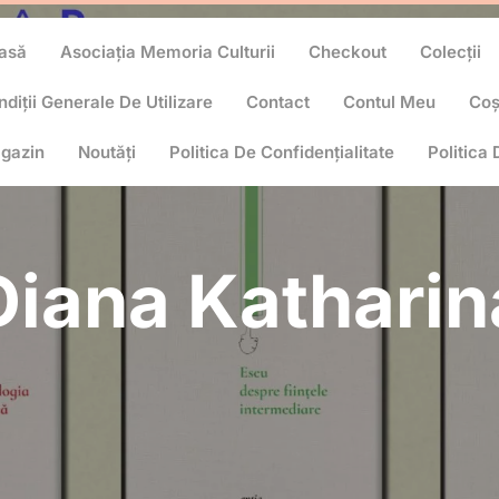
asă
Asociația Memoria Culturii
Checkout
Colecții
diții Generale De Utilizare
Contact
Contul Meu
Co
gazin
Noutăți
Politica De Confidențialitate
Politica
Diana Katharin